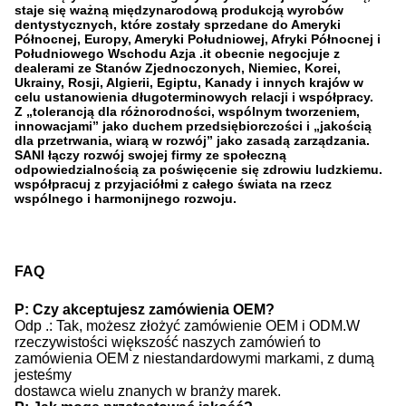
staje się ważną międzynarodową produkcją wyrobów
dentystycznych, które zostały sprzedane do Ameryki
Północnej, Europy, Ameryki Południowej, Afryki Północnej i
Południowego Wschodu Azja .it obecnie negocjuje z
dealerami ze Stanów Zjednoczonych, Niemiec, Korei,
Ukrainy, Rosji, Algierii, Egiptu, Kanady i innych krajów w
celu ustanowienia długoterminowych relacji i współpracy.
Z „tolerancją dla różnorodności, wspólnym tworzeniem,
innowacjami” jako duchem przedsiębiorczości i „jakością
dla przetrwania, wiarą w rozwój” jako zasadą zarządzania.
SANI łączy rozwój swojej firmy ze społeczną
odpowiedzialnością za poświęcenie się zdrowiu ludzkiemu.
współpracuj z przyjaciółmi z całego świata na rzecz
wspólnego i harmonijnego rozwoju.
FAQ
P: Czy akceptujesz zamówienia OEM?
Odp .: Tak, możesz złożyć zamówienie OEM i ODM.W
rzeczywistości większość naszych zamówień to
zamówienia OEM z niestandardowymi markami, z dumą
jesteśmy
dostawca wielu znanych w branży marek.