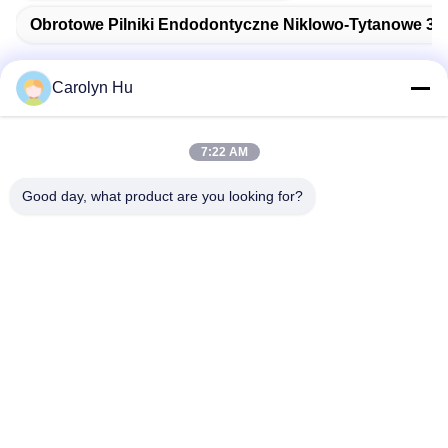
Obrotowe Pilniki Endodontyczne Niklowo-Tytanowe 300
Carolyn Hu
Szybki kontakt
7:22 AM
Good day, what product are you looking for?
Adres
Nr 2204, budynek A, plac AUX nr 666 Jincheng Avenue,
dzielnica Gaoxin, Chengdu, Chiny.
Tel.
86-28-83361652
Wiadomość elektroniczna
Carolyn@sanimedical.cn