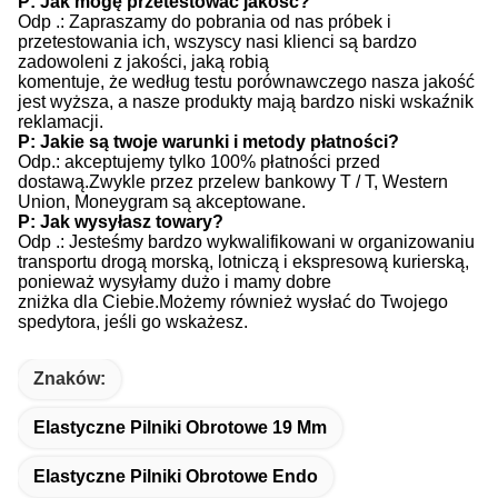
P: Jak mogę przetestować jakość?
Odp .: Zapraszamy do pobrania od nas próbek i
przetestowania ich, wszyscy nasi klienci są bardzo
zadowoleni z jakości, jaką robią
komentuje, że według testu porównawczego nasza jakość
jest wyższa, a nasze produkty mają bardzo niski wskaźnik
reklamacji.
P: Jakie są twoje warunki i metody płatności?
Odp.: akceptujemy tylko 100% płatności przed
dostawą.Zwykle przez przelew bankowy T / T, Western
Union, Moneygram są akceptowane.
P: Jak wysyłasz towary?
Odp .: Jesteśmy bardzo wykwalifikowani w organizowaniu
transportu drogą morską, lotniczą i ekspresową kurierską,
ponieważ wysyłamy dużo i mamy dobre
zniżka dla Ciebie.Możemy również wysłać do Twojego
spedytora, jeśli go wskażesz.
Znaków:
Elastyczne Pilniki Obrotowe 19 Mm
Elastyczne Pilniki Obrotowe Endo